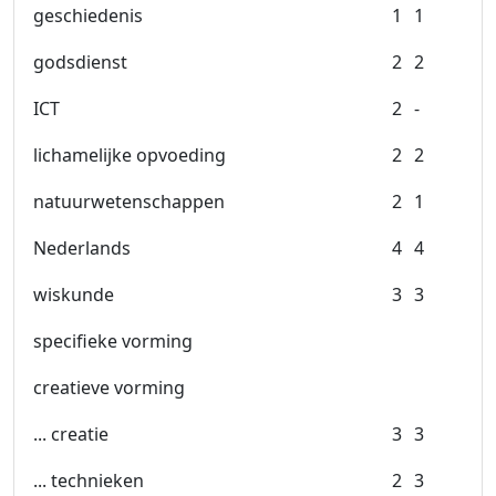
geschiedenis
1
1
godsdienst
2
2
ICT
2
-
lichamelijke opvoeding
2
2
natuurwetenschappen
2
1
Nederlands
4
4
wiskunde
3
3
specifieke vorming
creatieve vorming
... creatie
3
3
... technieken
2
3